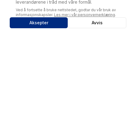
leverandørene i tråd med våre formål.
Ved å fortsette å bruke nettstedet, godtar du vår bruk av
informasjonskapsler.
Les mer i vår personvernerklæring
.
Aksepter
Avvis
Bedriftsabbo
Bedriftsabonnement
Sammenlign
Operatører
Mobilt bredbånd
Sentralbord
Om oss
Blogg
FAQ
Personvern
Uavhengig oversikt over bedriftsabonnement: sammenlign